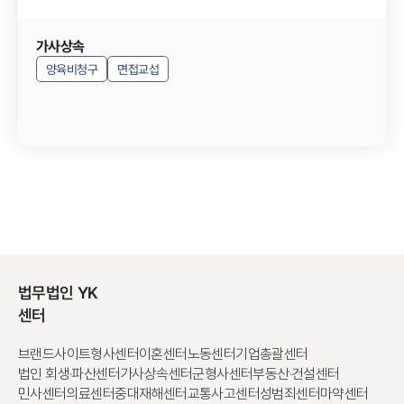
가사상속
양육비청구
면접교섭
법무법인 YK
센터
브랜드사이트
형사센터
이혼센터
노동센터
기업총괄센터
법인 회생·파산센터
가사상속센터
군형사센터
부동산·건설센터
민사센터
의료센터
중대재해센터
교통사고센터
성범죄센터
마약센터