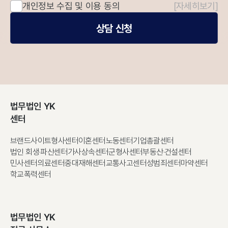
개인정보 수집 및 이용 동의
[자세히보기]
상담 신청
법무법인 YK
센터
브랜드사이트
형사센터
이혼센터
노동센터
기업총괄센터
법인 회생·파산센터
가사상속센터
군형사센터
부동산·건설센터
민사센터
의료센터
중대재해센터
교통사고센터
성범죄센터
마약센터
학교폭력센터
법무법인 YK