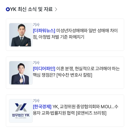
YK 최신 소식 및 자료
기사
[
더파워뉴스
]
미성년자성매매와 일반 성매매 차이
점, 아청법 처벌 기준 파헤치기
기사
[
미디어파인
]
이혼 분쟁, 현실적으로 고려해야 하는
핵심 쟁점은? [박수찬 변호사 칼럼]
기사
[
한국경제
]
YK, 교정위원 중앙협의회와 MOU…수
용자 교화·법률지원 협력 [로앤비즈 브리핑]