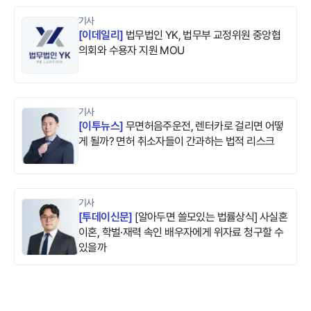
기사
[
이데일리
]
법무법인 YK, 법무부 교정위원 중앙협
의회와 수용자 지원 MOU
기사
[
이투뉴스
]
무면허음주운전, 렌터카로 걸리면 어떻
게 될까? 면허 취소자들이 간과하는 법적 리스크
기사
[
투데이신문
]
[알아두면 쓸모있는 법률상식] 사실혼
이혼, 학벌·재력 속인 배우자에게 위자료 청구할 수
있을까