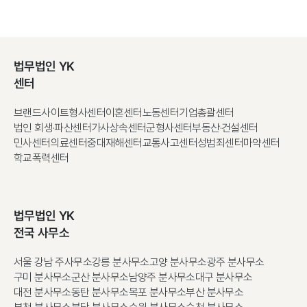
법무법인 YK
센터
브랜드사이트
형사센터
이혼센터
노동센터
기업총괄센터
법인 회생·파산센터
가사상속센터
군형사센터
부동산·건설센터
민사센터
의료센터
중대재해센터
교통사고센터
성범죄센터
마약센터
학교폭력센터
법무법인 YK
전국 사무소
서울 강남 주사무소
강릉 분사무소
고양 분사무소
광주 분사무소
구미 분사무소
군산 분사무소
남양주 분사무소
대구 분사무소
대전 분사무소
동탄 분사무소
목포 분사무소
부산 분사무소