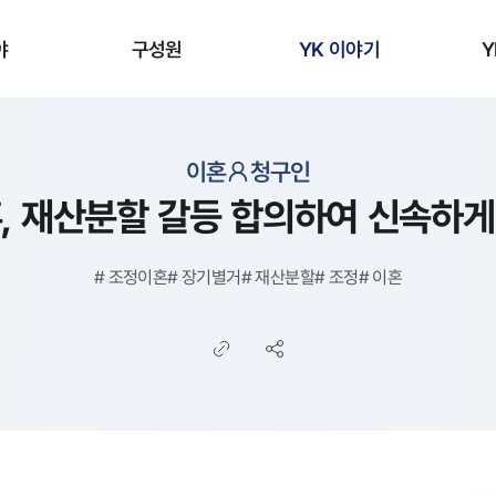
야
구성원
YK 이야기
Y
이혼
청구인
, 재산분할 갈등 합의하여 신속하
#
조정이혼
#
장기별거
#
재산분할
#
조정
#
이혼