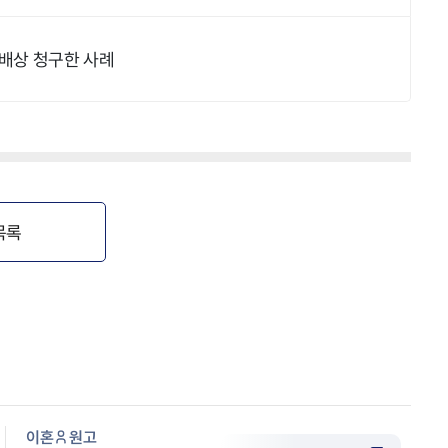
해배상 청구한 사례
목록
이혼
원고