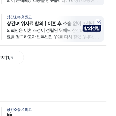
되어 손해배상 소송을 당했습니다. YK 상간소송전문
변호사는 사실혼 관계 인지 여부와 고의·과실 입증 부
족을 중심으로 방어하여, 원고의 상간소송 위자료 청
상간소송
원고
구가 전부 기각되었습니다.
상간녀 위자료 합의 | 이혼 후 소송 없이 3천만 원
합의성립
지급 받은 사례
의뢰인은 이혼 조정이 성립된 뒤에도 상간녀에게 위자
료를 청구하고자 법무법인 YK를 다시 찾았습니다. 상
간소송변호사는 소송보다 배상 확보에 초점을 맞춰 신
속히 협상 전략을 설계했고, 판결 없이 상간녀 합의금
3000만 원을 이끌어냈습니다.
보기
1
/
5
상간소송
피고