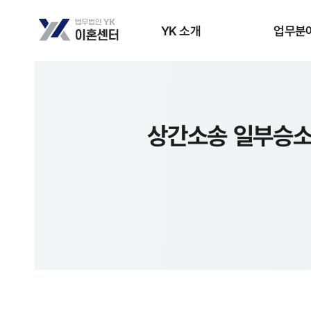
YK 소개
업무분
상간소송 일부승소 