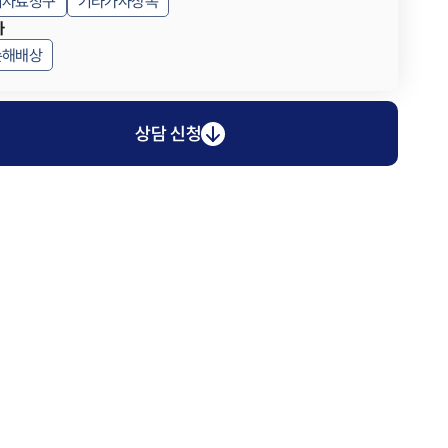
위자료청구
기타가사상속
사
손해배상
상담 신청