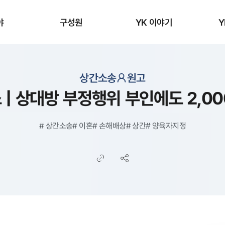
야
구성원
YK 이야기
Y
상간소송
원고
| 상대방 부정행위 부인에도 2,0
#
상간소송
#
이혼
#
손해배상
#
상간
#
양육자지정