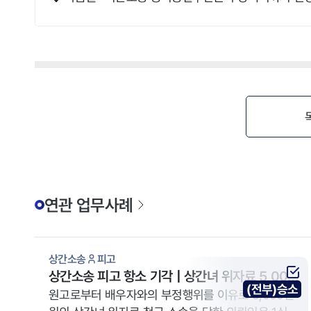
연관 업무사례
상간소송
피고
상간소송 피고 항소 기각 | 상간녀 위자료 5,000
(전부)승소
만 원 청구 방어 사례
원고로부터 배우자와의 부정행위를 이유로 5,000만