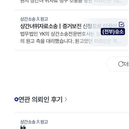
원의 상간녀 위자료 청구 소송을 당한 의뢰인은 1심에
서 청구 기각 승소를 거뒀습니다. 원고가 항소를 제기
하자 YK 상간소송전문변호사는 증거 부족과 법리적
상간소송
원고
반박으로 항소를 기각하고 1심 판결을 확정했습니다.
상간녀위자료소송 | 증거보전 신청으로 이끌어낸
(전부)승소
4천만 원 전액 인용 사례
법무법인 YK의 상간소송전문변호사는 상간 손해배상
의 원고 측을 대리했습니다. 원고였던 의뢰인은 위자
료 4,000만 원을 희망했고 전액 인정되었습니다.
더
연관 의뢰인 후기
상간소송
원고