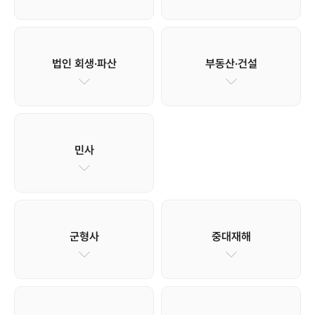
법인 회생·파산
부동산·건설
민사
군형사
중대재해