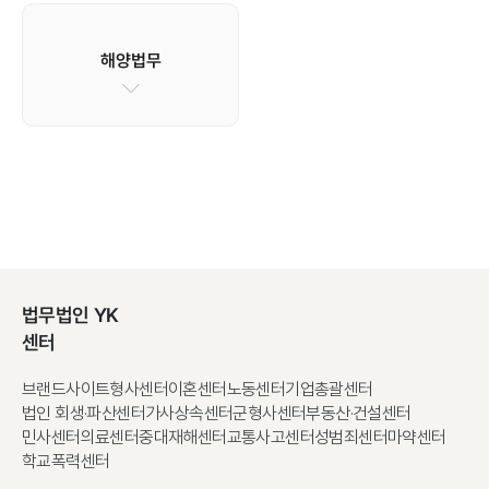
해양법무
법무법인 YK
센터
브랜드사이트
형사센터
이혼센터
노동센터
기업총괄센터
법인 회생·파산센터
가사상속센터
군형사센터
부동산·건설센터
민사센터
의료센터
중대재해센터
교통사고센터
성범죄센터
마약센터
학교폭력센터