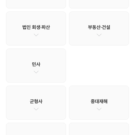
법인 회생·파산
부동산·건설
민사
군형사
중대재해