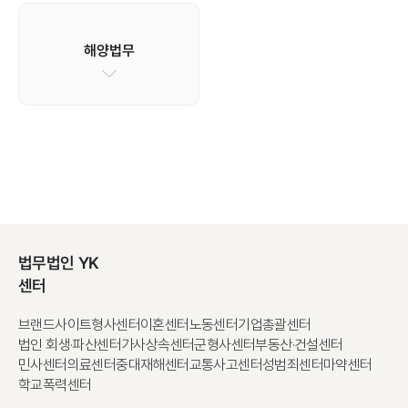
해양법무
법무법인 YK
센터
브랜드사이트
형사센터
이혼센터
노동센터
기업총괄센터
법인 회생·파산센터
가사상속센터
군형사센터
부동산·건설센터
민사센터
의료센터
중대재해센터
교통사고센터
성범죄센터
마약센터
학교폭력센터