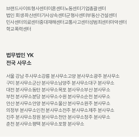
브랜드사이트
형사센터
이혼센터
노동센터
기업총괄센터
법인 회생·파산센터
가사상속센터
군형사센터
부동산·건설센터
민사센터
의료센터
중대재해센터
교통사고센터
성범죄센터
마약센터
학교폭력센터
법무법인 YK
전국 사무소
서울 강남 주사무소
강릉 분사무소
고양 분사무소
광주 분사무소
구미 분사무소
군산 분사무소
남양주 분사무소
대구 분사무소
대전 분사무소
동탄 분사무소
목포 분사무소
부산 분사무소
부천 분사무소
분당 분사무소
수원 분사무소
순천 분사무소
안산 분사무소
안양 분사무소
울산 분사무소
원주 분사무소
의정부 분사무소
인천 분사무소
전주 분사무소
제주 분사무소
진주 분사무소
창원 분사무소
천안 분사무소
청주 분사무소
춘천 분사무소
평택 분사무소
포항 분사무소