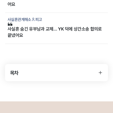
어요
사실혼관계해소
피고
사실혼 숨긴 유부남과 교제… YK 덕에 상간소송 합의로
끝냈어요
목차
사실혼관계해소의 개념 및 처벌 수위
사실혼관계해소의 개념
사실혼관계해소의 법률 문제
YK 사실혼관계해소 분야 업무 프로세스
원고(사실혼 관계 해소 주장하는 사람)
피고(사실혼 관계 해소 청구당한 사람)