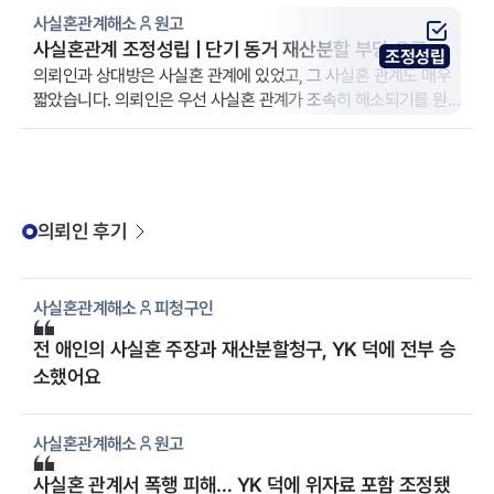
대방이 사실혼 자체를 부인하며 아파트 지분 반환을 거부하였기
사실혼관계해소
원고
때문에, 사실혼관계 성립 여부를 주요 쟁점으로 하는 소송에 착수
사실혼관계 조정성립 | 단기 동거 재산분할 부당 요구 방
조정성립
하였습니다.
어 후 조기 종결
의뢰인과 상대방은 사실혼 관계에 있었고, 그 사실혼 관계도 매우
짧았습니다. 의뢰인은 우선 사실혼 관계가 조속히 해소되기를 원
하셔서 법무법인 YK 수원 분사무소를 방문하셨습니다.
의뢰인 후기
사실혼관계해소
피청구인
전 애인의 사실혼 주장과 재산분할청구, YK 덕에 전부 승
소했어요
사실혼관계해소
원고
사실혼 관계서 폭행 피해… YK 덕에 위자료 포함 조정됐