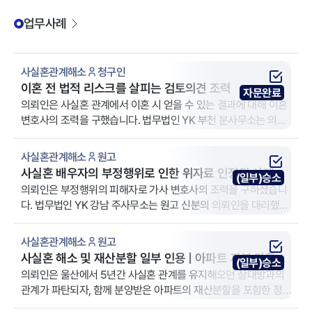
업무사례
사실혼관계해소
청구인
이혼 전 법적 리스크를 살피는 검토의견 조력
자문완료
의뢰인은 사실혼 관계에서 이혼 시 얻을 수 있는 결과에 대해 이혼
변호사의 조력을 구했습니다. 법무법인 YK 부천 분사무소는 의뢰
인의 이혼자문 및 검토를 대리했습니다.
사실혼관계해소
원고
사실혼 배우자의 부정행위로 인한 위자료 인정된 사례
(일부)승소
의뢰인은 부정행위의 피해자로 가사 변호사의 조력을 구하셨습니
다. 법무법인 YK 강남 주사무소는 원고 신분의 의뢰인을 대리했습
니다.
사실혼관계해소
원고
사실혼 해소 및 재산분할 일부 인용 | 아파트 지분 다툼과
(일부)승소
기여도 입증
의뢰인은 울산에서 5년간 사실혼 관계를 유지해오던 상대방과의
관계가 파탄되자, 함께 분양받은 아파트의 재산분할을 포함한 정
산을 요구하며 법무법인 YK 울산 분사무소를 찾게 되었습니다. 상