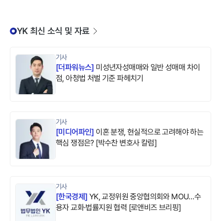
YK 최신 소식 및 자료
기사
[
더파워뉴스
]
미성년자성매매와 일반 성매매 차이
점, 아청법 처벌 기준 파헤치기
기사
[
미디어파인
]
이혼 분쟁, 현실적으로 고려해야 하는
핵심 쟁점은? [박수찬 변호사 칼럼]
기사
[
한국경제
]
YK, 교정위원 중앙협의회와 MOU…수
용자 교화·법률지원 협력 [로앤비즈 브리핑]