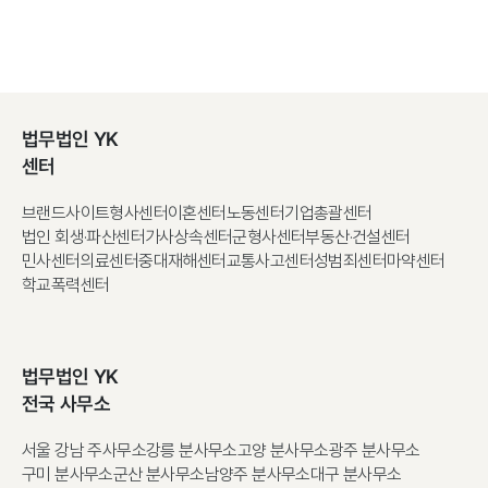
법무법인 YK
센터
브랜드사이트
형사센터
이혼센터
노동센터
기업총괄센터
법인 회생·파산센터
가사상속센터
군형사센터
부동산·건설센터
민사센터
의료센터
중대재해센터
교통사고센터
성범죄센터
마약센터
학교폭력센터
법무법인 YK
전국 사무소
서울 강남 주사무소
강릉 분사무소
고양 분사무소
광주 분사무소
구미 분사무소
군산 분사무소
남양주 분사무소
대구 분사무소