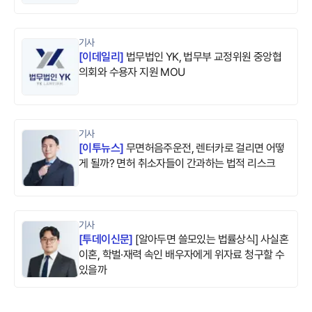
기사
[
이데일리
]
법무법인 YK, 법무부 교정위원 중앙협
의회와 수용자 지원 MOU
기사
[
이투뉴스
]
무면허음주운전, 렌터카로 걸리면 어떻
게 될까? 면허 취소자들이 간과하는 법적 리스크
기사
[
투데이신문
]
[알아두면 쓸모있는 법률상식] 사실혼
이혼, 학벌·재력 속인 배우자에게 위자료 청구할 수
있을까