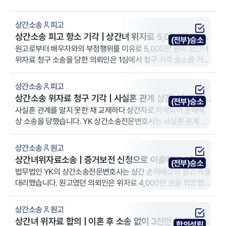
상간소송
피고
상간소송 피고 항소 기각 | 상간녀 위자료 5,000만 원 청
(전부)승소
구 방어 사례
원고로부터 배우자와의 부정행위를 이유로 5,000만 원의 상간녀
위자료 청구 소송을 당한 의뢰인은 1심에서 청구 기각 승소를 거뒀
습니다. 원고가 항소를 제기하자 YK 상간소송전문변호사는 증거
부족과 법리적 반박으로 항소를 기각하고 1심 판결을 확정했습니
상간소송
피고
다.
상간소송 위자료 청구 기각 | 사실혼 관계 상간녀위자료
(전부)승소
전부 기각 사례
사실혼 관계를 알지 못한 채 교제하다 상간자로 지목되어 손해배
상 소송을 당했습니다. YK 상간소송전문변호사는 사실혼 관계 인
지 여부와 고의·과실 입증 부족을 중심으로 방어하여, 원고의 상간
소송 위자료 청구가 전부 기각되었습니다.
상간소송
원고
상간녀위자료소송 | 증거보전 신청으로 이끌어낸 4천만
(전부)승소
원 전액 인용 사례
법무법인 YK의 상간소송전문변호사는 상간 손해배상의 원고 측을
대리했습니다. 원고였던 의뢰인은 위자료 4,000만 원을 희망했고
전액 인정되었습니다.
상간소송
원고
상간녀 위자료 합의 | 이혼 후 소송 없이 3천만 원 지급 받
합의성립