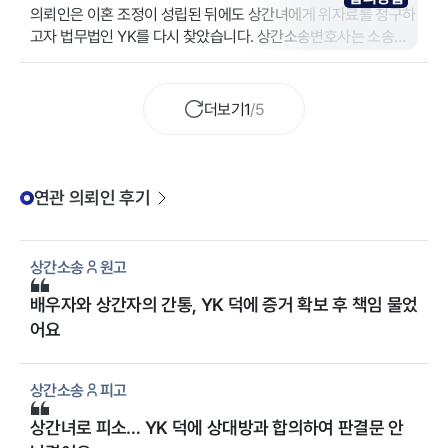
은 사례
의뢰인은 이혼 조정이 성립된 뒤에도 상간녀에게 위자료를 청구하
고자 법무법인 YK를 다시 찾았습니다. 상간소송변호사는 소송보
다 배상 확보에 초점을 맞춰 신속히 협상 전략을 설계했고, 판결 없
이 상간녀 합의금 3000만 원을 이끌어냈습니다.
더보기
1
/
5
연관 의뢰인 후기
상간소송
원고
배우자와 상간자의 간통, YK 덕에 증거 확보 후 책임 물었
어요
상간소송
피고
상간녀로 피소… YK 덕에 상대방과 합의하여 판결문 안