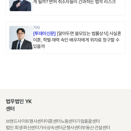
게 될까? 면허 취소자들이 간과하는 법적 리스크
기사
[
투데이신문
]
[알아두면 쓸모있는 법률상식] 사실혼
이혼, 학벌·재력 속인 배우자에게 위자료 청구할 수
있을까
법무법인 YK
센터
브랜드사이트
형사센터
이혼센터
노동센터
기업총괄센터
법인 회생·파산센터
가사상속센터
군형사센터
부동산·건설센터