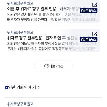
송에서 다툴 여지가 있는 부분에 대한 조력이 필요하였습니다.
위자료청구
원고
이혼 후 위자료 청구 일부 인용 | 배우자 부정행위 입증 및
(일부)승소
재혼 확인
의뢰인은 결혼 9년 만에 배우자와 협의이혼을 하였으나, 이혼 후
배우자가 부정행위를 하였다는 정황을 뒤늦게 알게 되었습니다.
이후 배우자가 재혼하고 자녀까지 출산한 사실을 확인한 의뢰인
은, 혼인 파탄의 원인이 배우자의 부정행위에 있음을 확신하고 법
위자료청구
원고
무법인 YK 남양주 분사무소를 찾아 위자료 청구 소송을 의뢰하였
위자료 청구 일부인용 | 친자 확인 후 상간남 손해배상 청
(일부)승소
습니다.
구 인정
의뢰인은 어느날 배우자의 부정사실을 알게 되었습니다. 그러나
문제는 배우자가 임신 중임에도 직장동료와 부정사실을 저지른 것
이고 이에 의뢰인은 뱃속의 아이가 본인의 아이인지 상간남의 아
이인지 알 수 없어 매우 불안하고 심적으로 힘든 상황 속에서 법무
법인 YK 구미 분사무소를 찾아주셨습니다.
더보기
1
/
2
연관 의뢰인 후기
위자료청구
원고