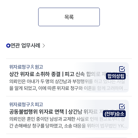
목록
연관 업무사례
위자료청구
원고
상간 위자료 소취하 종결 | 피고 신속 합의로 재판 전 분쟁
합의성립
해결
의뢰인은 아내가 두 명의 상간남과 부정행위를 하고 있다는 사실
을 알게 되었고, 이에 따른 위자료 청구와 이혼을 함께 고려하며 법
무법인 YK 창원 분사무소를 찾게 되었습니다. 이번 사건은 그중 위
자료 청구에 관한 소송이었습니다.
위자료청구
피고
공동불법행위 위자료 면책 | 상간남 위자료 지급 후 중복
(전부)승소
배상 방어
의뢰인은 혼인 중이던 남성과 교제한 사실로 인해 원고로부터 상
간 손해배상 청구를 당하였고, 소송 대응을 위하여 법무법인 YK를
방문하였습니다. 의뢰인도 상간 사실을 인정하고 있었던 만큼, 소