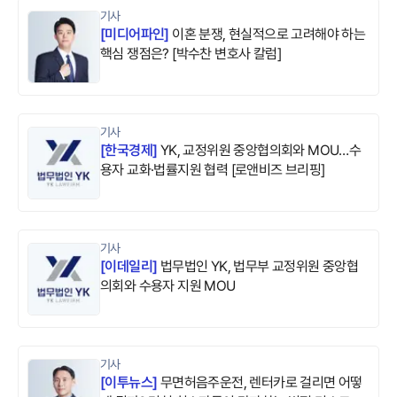
기사
[
미디어파인
]
이혼 분쟁, 현실적으로 고려해야 하는
핵심 쟁점은? [박수찬 변호사 칼럼]
기사
[
한국경제
]
YK, 교정위원 중앙협의회와 MOU…수
용자 교화·법률지원 협력 [로앤비즈 브리핑]
기사
[
이데일리
]
법무법인 YK, 법무부 교정위원 중앙협
의회와 수용자 지원 MOU
기사
[
이투뉴스
]
무면허음주운전, 렌터카로 걸리면 어떻