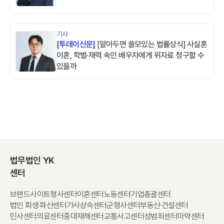
기사
[
투데이신문
]
[알아두면 쓸모있는 법률상식] 사실혼
이혼, 학벌·재력 속인 배우자에게 위자료 청구할 수
있을까
법무법인 YK
센터
브랜드사이트
형사센터
이혼센터
노동센터
기업총괄센터
법인 회생·파산센터
가사상속센터
군형사센터
부동산·건설센터
민사센터
의료센터
중대재해센터
교통사고센터
성범죄센터
마약센터