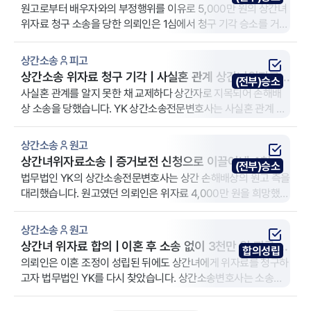
구 방어 사례
원고로부터 배우자와의 부정행위를 이유로 5,000만 원의 상간녀
위자료 청구 소송을 당한 의뢰인은 1심에서 청구 기각 승소를 거뒀
습니다. 원고가 항소를 제기하자 YK 상간소송전문변호사는 증거
부족과 법리적 반박으로 항소를 기각하고 1심 판결을 확정했습니
상간소송
피고
다.
상간소송 위자료 청구 기각 | 사실혼 관계 상간녀위자료
(전부)승소
전부 기각 사례
사실혼 관계를 알지 못한 채 교제하다 상간자로 지목되어 손해배
상 소송을 당했습니다. YK 상간소송전문변호사는 사실혼 관계 인
지 여부와 고의·과실 입증 부족을 중심으로 방어하여, 원고의 상간
소송 위자료 청구가 전부 기각되었습니다.
상간소송
원고
상간녀위자료소송 | 증거보전 신청으로 이끌어낸 4천만
(전부)승소
원 전액 인용 사례
법무법인 YK의 상간소송전문변호사는 상간 손해배상의 원고 측을
대리했습니다. 원고였던 의뢰인은 위자료 4,000만 원을 희망했고
전액 인정되었습니다.
상간소송
원고
상간녀 위자료 합의 | 이혼 후 소송 없이 3천만 원 지급 받
합의성립
은 사례
의뢰인은 이혼 조정이 성립된 뒤에도 상간녀에게 위자료를 청구하
고자 법무법인 YK를 다시 찾았습니다. 상간소송변호사는 소송보
다 배상 확보에 초점을 맞춰 신속히 협상 전략을 설계했고, 판결 없
이 상간녀 합의금 3000만 원을 이끌어냈습니다.