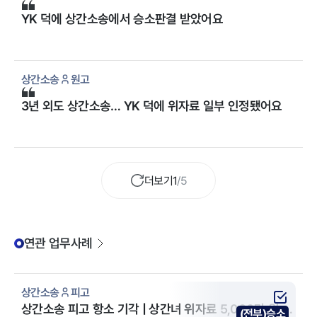
YK 덕에 상간소송에서 승소판결 받았어요
상간소송
원고
3년 외도 상간소송… YK 덕에 위자료 일부 인정됐어요
더보기
1
/
5
연관 업무사례
상간소송
피고
상간소송 피고 항소 기각 | 상간녀 위자료 5,000만 원 청
(전부)승소