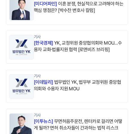
[
미디어파인
]
이혼 분쟁, 현실적으로 고려해야 하는
핵심 쟁점은? [박수찬 변호사 칼럼]
기사
[
한국경제
]
YK, 교정위원 중앙협의회와 MOU…수
용자 교화·법률지원 협력 [로앤비즈 브리핑]
기사
[
이데일리
]
법무법인 YK, 법무부 교정위원 중앙협
의회와 수용자 지원 MOU
기사
[
이투뉴스
]
무면허음주운전, 렌터카로 걸리면 어떻
게 될까? 면허 취소자들이 간과하는 법적 리스크